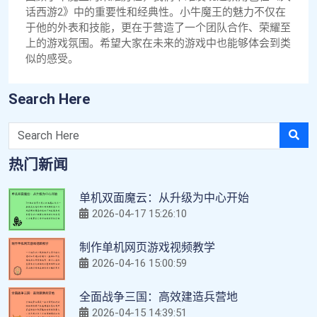
话西游2》中的重要性和经典性。小牛魔王的魅力不仅在
于他的外表和技能，更在于营造了一个团队合作、荣耀至
上的游戏氛围。希望大家在未来的游戏中也能够体会到类
似的感受。
Search Here
热门新闻
单机双面魔云：从升级为中心开始
2026-04-17 15:26:10
制作单机网页游戏视频教学
2026-04-16 15:00:59
全面战争三国：高效建造兵营地
2026-04-15 14:39:51