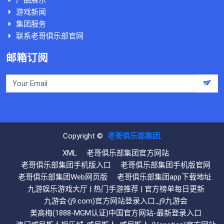
产品展示
游戏新闻
集团服务
联系老哥俱乐部官网
邮箱订阅
Copyright ©
老哥俱乐部集团
.
XML
老哥俱乐部集团官方网站
老哥俱乐部集团手机版入口
老哥俱乐部集团手机版官网
老哥俱乐部集团Web网页版
老哥俱乐部集团app下载地址
九游娱乐游戏大厅 | 热门手游推荐 | 官方榜单每日更新
九游会·(j9.com)官方网站登录入口_j9九游会
美高梅(1888-MGM认证)中国官方网站-最新登录入口