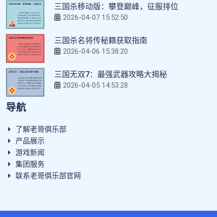
三国杀移动版：攀登巅峰，征服排位
2026-04-07 15:52:50
三国杀名将传秘籍获取指南
2026-04-06 15:38:20
三国无双7：最强武器攻略大揭秘
2026-04-05 14:53:28
导航
了解老哥俱乐部
产品展示
游戏新闻
集团服务
联系老哥俱乐部官网