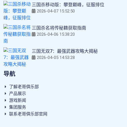
三国杀移动版：攀登巅峰，征服排位
2026-04-07 15:52:50
三国杀名将传秘籍获取指南
2026-04-06 15:38:20
三国无双7：最强武器攻略大揭秘
2026-04-05 14:53:28
导航
了解老哥俱乐部
产品展示
游戏新闻
集团服务
联系老哥俱乐部官网